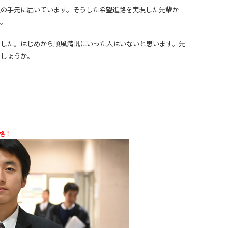
生の手元に届いています。そうした
希望進路を実現した先輩か
す。
ました。はじめから順風満帆にいった人はいないと思います。先
でしょうか。
。
格！