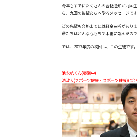
今年もすでにたくさんの合格通知が九国
ら、九国の後輩たちへ贈るメッセージで
どの先輩も合格までには紆余曲折があり
輩たちはどんな心もちで本番に臨んだの
では、2023年度の初回は、この生徒です
池永航くん(菱海中)
法政大(スポーツ健康・スポーツ健康)に合