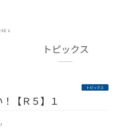
Ｒ５】１
トピックス
トピックス
い！【Ｒ５】１
！」