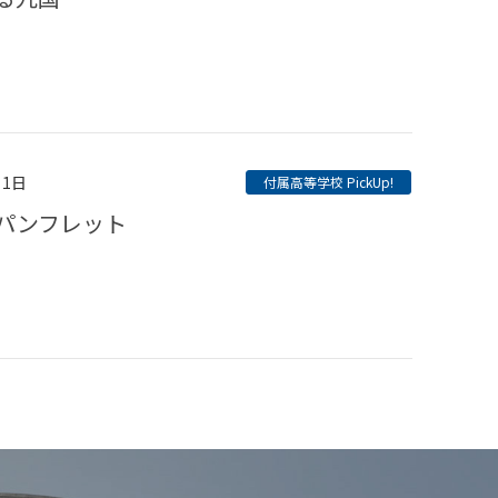
月1日
付属高等学校 PickUp!
ルパンフレット