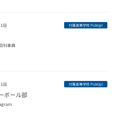
月1日
付属高等学校 PickUp!
百科事典
月1日
付属高等学校 PickUp!
レーボール部
agram