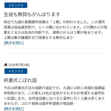
トピックス
生徒も教師もがんばります
昨日で九国の夏期課外授業の「１期」が終わりました。 この課外
授業は自由選択制で、１～３期に分かれています。どの期のどの授
業をとるかは各自の判断です。 週明けからは２期が始まります。
２期は集中講義形式で授業をする教科もあり…
[続きを読む]
2026年7月24日
トピックス
終業式こぼれ話
今日は終業式の日の話題の追記です。 九国には約１年間の長期留
学制度があり、この夏も14名の生徒がそれぞれの希望する留学先
へ出国します。 全校生徒数に比べると留学に行く人数は多くあり
ませんが、コロナ禍後は留学希望者が増加傾…
[続きを読む]