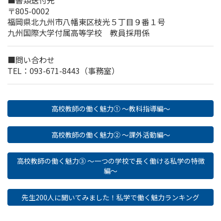
■書類送付先
〒805-0002
福岡県北九州市八幡東区枝光５丁目９番１号
九州国際大学付属高等学校 教員採用係
■問い合わせ
TEL：093-671-8443（事務室）
高校教師の働く魅力① ～教科指導編～
高校教師の働く魅力② ～課外活動編～
高校教師の働く魅力③ ～一つの学校で長く働ける私学の特徴
編～
先生200人に聞いてみました！私学で働く魅力ランキング