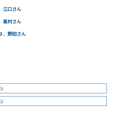
．江口さん
．髙村さん
９．野田さん
③
②