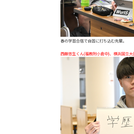
春の学習合宿で自習に打ち込む先輩。
西藤悠生くん(福教附小倉中)、横浜国立大(