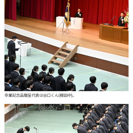
卒業記念品贈呈代表は谷口くん(槻田中)。