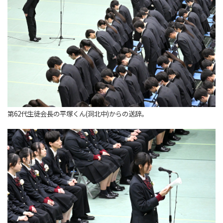
第62代生徒会長の平塚くん(洞北中)からの送辞。