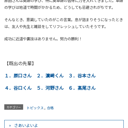
原田さんは英語の学び、特に英単語の習得に力を入れてきました。単語
の学びは地道で時間がかかるため、どうしても忌避されがちです。
そんなとき、意識していたのがこの言葉。息が詰まりそうになったとき
は、友人や先生と雑談をしてリフレッシュしていたそうです。
成功に近道や裏技はありません。努力の勝利！
【既出の先輩】
１．原口さん
２．濵﨑くん
３．谷本さん
４．谷口くん
５．河野さん
６．髙尾さん
カテゴリー
トピックス
,
合格
さあいよいよ