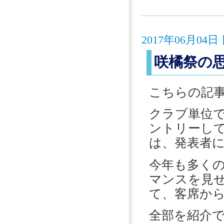
2017年06月0
咲橘祭の
こちらの記
クラブ単位
ントリーし
は、発表者
今年も多く
マンスを見
て、客席か
全部を紹介