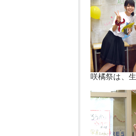
咲橘祭は、