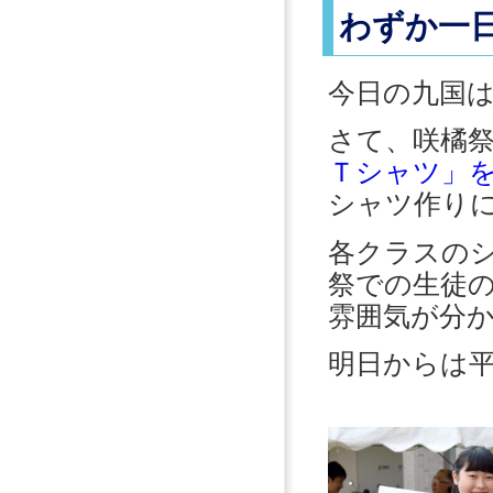
わずか一
今日の九国
さて、咲橘
Ｔシャツ」
シャツ作り
各クラスの
祭での生徒
雰囲気が分
明日からは