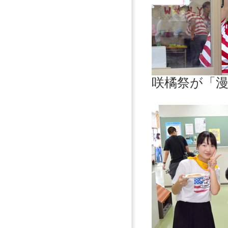
咲橘祭が「