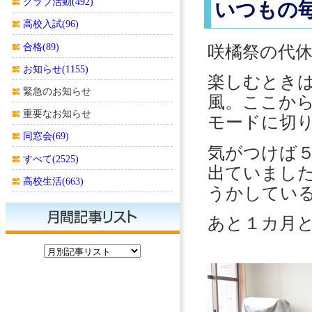
クラブ活動(492)
いつもの
高校入試(96)
合格(89)
咲橘祭の代
お知らせ(1155)
楽しむとき
緊急のお知らせ
風。ここか
重要なお知らせ
モードに切
同窓会(69)
気がつけば
すべて(2525)
出ていまし
高校生活(663)
うかしてい
あと１カ月