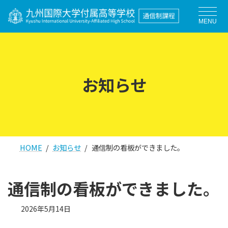
コ
ナ
ン
ビ
MENU
テ
ゲ
ン
ー
ツ
シ
へ
ョ
お知らせ
ス
ン
キ
に
ッ
移
プ
動
HOME
お知らせ
通信制の看板ができました。
通信制の看板ができました。
2026年5月14日