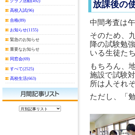
クラブ活動(492)
放課後の
高校入試(96)
合格(89)
中間考査は
お知らせ(1155)
そのため、
緊急のお知らせ
降の試験勉
重要なお知らせ
いる生徒た
同窓会(69)
もちろん、
すべて(2525)
施設で試験
高校生活(663)
所は人それ
ただし、「