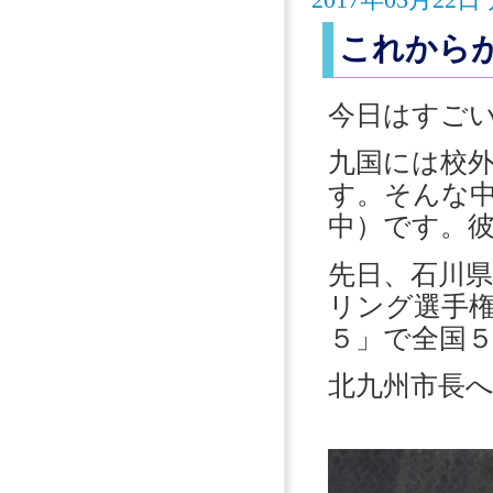
これから
今日はすご
九国には校
す。そんな
中）です。
先日、石川
リング選手
５」で全国
北九州市長