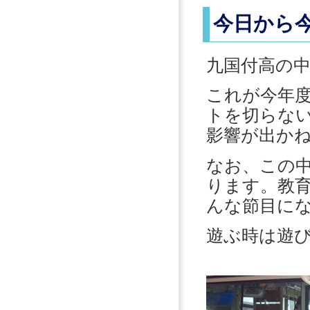
今日から
九国付高の
これが今年
トを切らな
影響が出か
なお、この
ります。教
んな節目に
遊ぶ時は遊