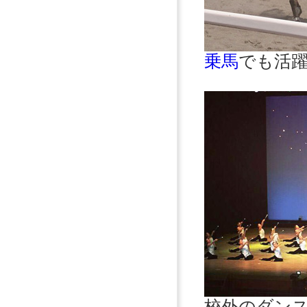
乗馬
でも活
校外のダン