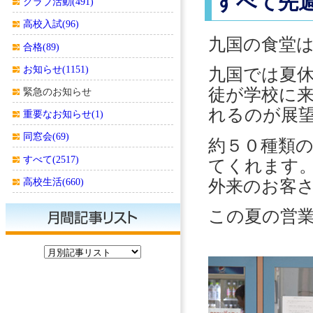
すべて先
クラブ活動(491)
高校入試(96)
九国の食堂
合格(89)
お知らせ(1151)
九国では夏
徒が学校に
緊急のお知らせ
れるのが展
重要なお知らせ(1)
同窓会(69)
約５０種類
すべて(2517)
てくれます
高校生活(660)
外来のお客
この夏の営